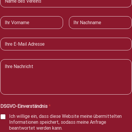
e
r
e
N
i
a
n
m
Vorname
Nachname
e
E
*
-
M
a
N
i
a
l
c
*
h
r
i
c
h
DSGVO-Einverständnis
*
t
*
Ich willige ein, dass diese Website meine übermittelten
Informationen speichert, sodass meine Anfrage
beantwortet werden kann.