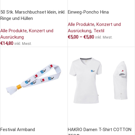
AUSFÜHRUNG WÄHLEN
AUSFÜHRUNG WÄHLEN
50 Stk. Marschbuchset klein, inkl.
Einweg-Poncho Hina
Ringe und Hüllen
Alle Produkte
,
Konzert und
Alle Produkte
,
Konzert und
Ausrückung
,
Textil
Ausrückung
€
5,00
–
€
5,80
inkl. Mwst.
€
14,80
inkl. Mwst.
AUSFÜHRUNG WÄHLEN
AUSFÜHRUNG WÄHLEN
Festival Armband
HAKRO Damen T-Shirt COTTON