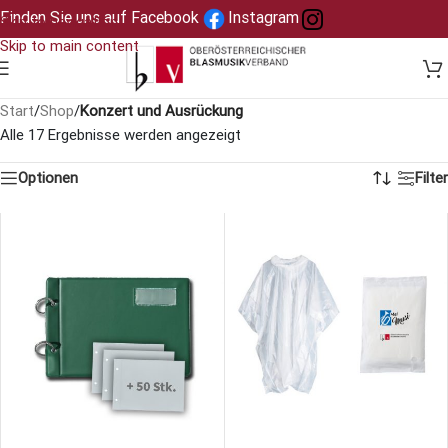
Finden Sie uns auf Facebook
Instagram
Skip to navigation
Skip to main content
Start
/
Shop
/
Konzert und Ausrückung
Alle 17 Ergebnisse werden angezeigt
Optionen
Filter