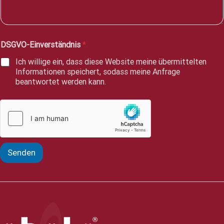
r
i
c
h
DSGVO-Einverständnis
*
t
*
Ich willige ein, dass diese Website meine übermittelten
Informationen speichert, sodass meine Anfrage
beantwortet werden kann.
Senden