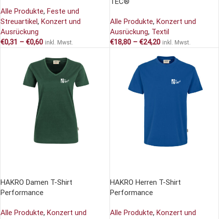
TEC®
Alle Produkte
,
Feste und
Streuartikel
,
Konzert und
Alle Produkte
,
Konzert und
Ausrückung
Ausrückung
,
Textil
€
0,31
–
€
0,60
€
18,80
–
€
24,20
inkl. Mwst.
inkl. Mwst.
AUSFÜHRUNG WÄHLEN
AUSFÜHRUNG WÄHLEN
HAKRO Damen T-Shirt
HAKRO Herren T-Shirt
Performance
Performance
Alle Produkte
,
Konzert und
Alle Produkte
,
Konzert und