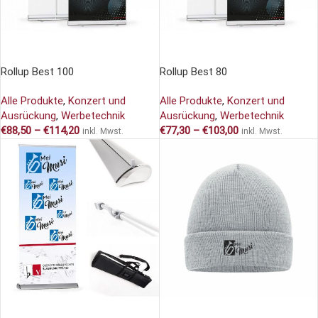
AUSFÜHRUNG WÄHLEN
AUSFÜHRUNG WÄHLEN
Rollup Best 100
Rollup Best 80
Alle Produkte
,
Konzert und
Alle Produkte
,
Konzert und
Ausrückung
,
Werbetechnik
Ausrückung
,
Werbetechnik
€
88,50
–
€
114,20
€
77,30
–
€
103,00
inkl. Mwst.
inkl. Mwst.
AUSFÜHRUNG WÄHLEN
AUSFÜHRUNG WÄHLEN