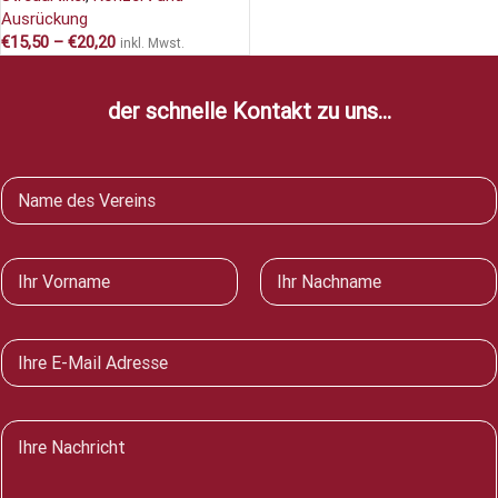
Ausrückung
€
15,50
–
€
20,20
inkl. Mwst.
der schnelle Kontakt zu uns...
V
e
r
e
N
i
a
n
m
Vorname
Nachname
e
E
*
-
M
a
N
i
a
l
c
*
h