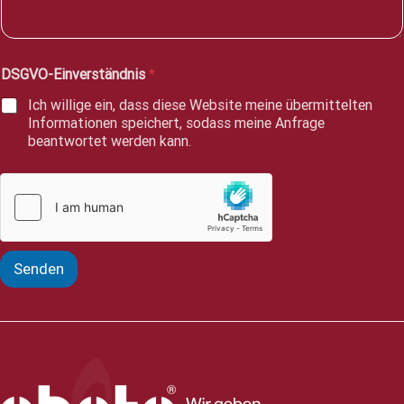
r
i
c
h
DSGVO-Einverständnis
*
t
*
Ich willige ein, dass diese Website meine übermittelten
Informationen speichert, sodass meine Anfrage
beantwortet werden kann.
Senden