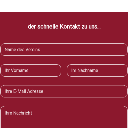
der schnelle Kontakt zu uns...
V
e
r
e
N
i
a
n
m
Vorname
Nachname
e
E
*
-
M
a
N
i
a
l
c
*
h