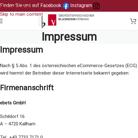
Finden Sie uns auf Facebook
Instagram
Skip to navigation
Skip to main content
Impressum
Impressum
Nach § 5 Abs. 1 des österreichischen eCommerce-Gesetzes (ECG)
wird hiermit der Betreiber dieser Internetseite bekannt gegeben:
Firmenanschrift
ebets GmbH
Schildorf 16
A – 4720 Kallham
Tel.: +43 7733 7171 0