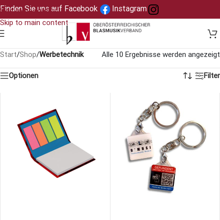
Finden Sie uns auf Facebook
Instagram
Skip to navigation
Skip to main content
Start
/
Shop
/
Werbetechnik
Alle 10 Ergebnisse werden angezeigt
Optionen
Filter
AUSFÜHRUNG WÄHLEN
AUSFÜHRUNG WÄHLEN