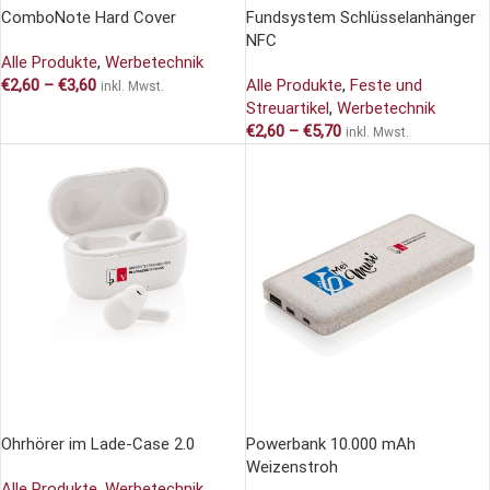
ComboNote Hard Cover
Fundsystem Schlüsselanhänger
NFC
Alle Produkte
,
Werbetechnik
€
2,60
–
€
3,60
Alle Produkte
,
Feste und
inkl. Mwst.
Streuartikel
,
Werbetechnik
€
2,60
–
€
5,70
inkl. Mwst.
AUSFÜHRUNG WÄHLEN
AUSFÜHRUNG WÄHLEN
Ohrhörer im Lade-Case 2.0
Powerbank 10.000 mAh
Weizenstroh
Alle Produkte
,
Werbetechnik