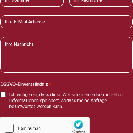
a
n
m
Vorname
Nachname
e
E
*
-
M
a
N
i
a
l
c
*
h
r
i
c
h
DSGVO-Einverständnis
*
t
*
Ich willige ein, dass diese Website meine übermittelten
Informationen speichert, sodass meine Anfrage
beantwortet werden kann.