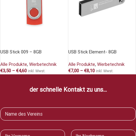
AUSFÜHRUNG WÄHLEN
AUSFÜHRUNG WÄHLEN
USB Stick 009 – 8GB
USB Stick Element- 8GB
Alle Produkte
,
Werbetechnik
Alle Produkte
,
Werbetechnik
€
3,50
–
€
4,60
€
7,00
–
€
8,10
inkl. Mwst.
inkl. Mwst.
der schnelle Kontakt zu uns...
V
e
r
e
N
i