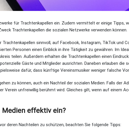
zwerke für Trachtenkapellen ein. Zudem vermittelt er einige Tipps, w
m Zweck Trachtenkapellen die sozialen Netzwerke verwenden können.
r Trachtenkapellen sinnvoll, auf Facebook, Instagram, TikTok und C
rten Personen einen Einblick in ihre Tätigkeit zu gewähren. Im Idealf
kreis teilen. Außerdem erhalten die Trachtenkapellen einen Eindruck 
otenzielle Gäste und Mitglieder ausrichten. Daneben erlauben die s
ispielsweise dafür, dass künftige Vereinsmusiker weniger falsche V
ingehen zu können, auch ein Nachteil der sozialen Medien. Falls der A
er Verein unfreiwillig berühmt wird. Gleiches gilt, wenn auf einem Ac
 Medien effektiv ein?
 vor deren Nachteilen zu schützen, beachten Sie folgende Tipps: