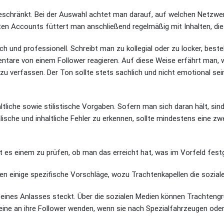
eschränkt. Bei der Auswahl achtet man darauf, auf welchen Netzwer
lten Accounts füttert man anschließend regelmäßig mit Inhalten, die
h und professionell. Schreibt man zu kollegial oder zu locker, best
entare von einem Follower reagieren. Auf diese Weise erfährt man, 
zu verfassen. Der Ton sollte stets sachlich und nicht emotional se
nhaltliche sowie stilistische Vorgaben. Sofern man sich daran hält, s
ische und inhaltliche Fehler zu erkennen, sollte mindestens eine zw
aubt es einem zu prüfen, ob man das erreicht hat, was im Vorfeld fes
en einige spezifische Vorschläge, wozu Trachtenkapellen die sozia
on eines Anlasses steckt. Über die sozialen Medien können Trachtengru
ine an ihre Follower wenden, wenn sie nach Spezialfahrzeugen oder 